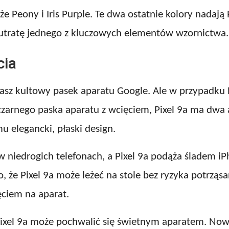
kże Peony i Iris Purple. Te dwa ostatnie kolory nadają
 utratę jednego z kluczowych elementów wzornictwa.
cia
znasz kultowy pasek aparatu Google. Ale w przypadku P
czarnego paska aparatu z wcięciem, Pixel 9a ma dwa 
 elegancki, płaski design.
 niedrogich telefonach, a Pixel 9a podąża śladem iPh
to, że Pixel 9a może leżeć na stole bez ryzyka potrzą
ęciem na aparat.
xel 9a może pochwalić się świetnym aparatem. Nowy