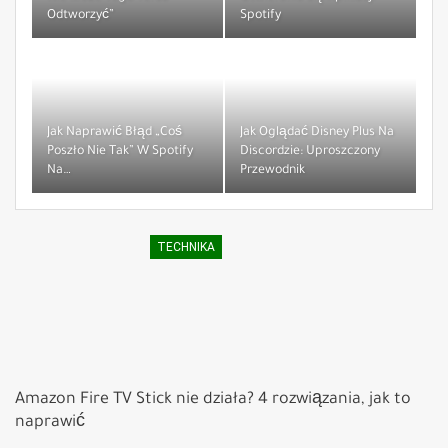
Odtworzyć”
Spotify
Jak Naprawić Błąd „Coś
Jak Oglądać Disney Plus Na
Poszło Nie Tak” W Spotify
Discordzie: Uproszczony
Na…
Przewodnik
TECHNIKA
Amazon Fire TV Stick nie działa? 4 rozwiązania, jak to
naprawić