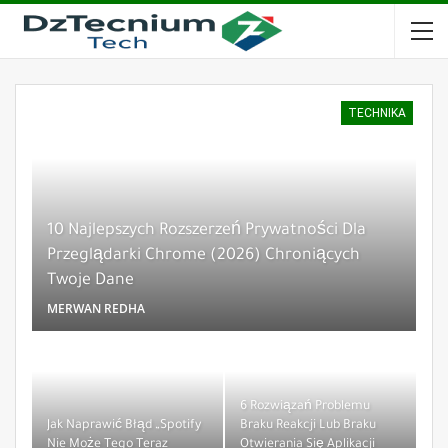
TECHNIKA
10 Najlepszych Rozszerzeń Prywatności Dla
Przeglądarki Chrome (2026) Chroniących
Twoje Dane
MERWAN REDHA
6 Rozwiązań Problemu
Jak Naprawić Błąd „Spotify
Braku Reakcji Lub Braku
Nie Może Tego Teraz
Otwierania Się Aplikacji