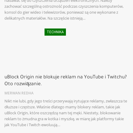
nadawać się do czyszczenia urządzeń elektronicznych. Należy
zachować szczególną ostrożność podczas czyszczenia komputerów,
konsol do gier wideo i telewizorów, ponieważ są one wykonane z
delikatnych materiałów. Na szczęście istnieją…
TECHNIKA
uBlock Origin nie blokuje reklam na YouTube i Twitchu?
Oto rozwiązanie.
MERWAN REDHA
Nikt nie lubi, gdy jego treści przerywają irytujące reklamy, zwłaszcza te
dłuższe i częstsze. Właśnie dlatego mamy blokery reklam, takie jak
uBlock Origin, które oszczędzą nam tej męki. Niestety, blokowanie
reklam to żmudna gra w kotka i myszkę, w miarę jak platformy takie
jak YouTube i Twitch ewoluują…