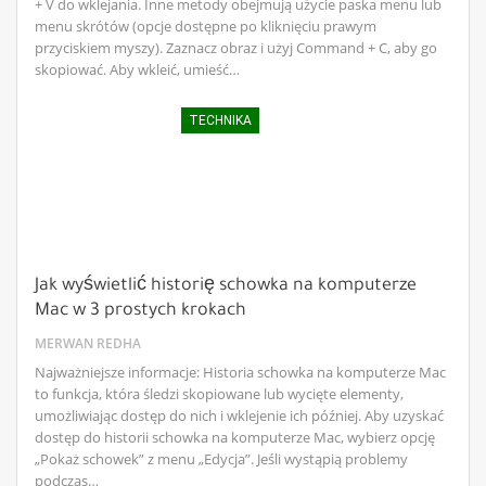
+ V do wklejania. Inne metody obejmują użycie paska menu lub
menu skrótów (opcje dostępne po kliknięciu prawym
przyciskiem myszy). Zaznacz obraz i użyj Command + C, aby go
skopiować. Aby wkleić, umieść…
TECHNIKA
Jak wyświetlić historię schowka na komputerze
Mac w 3 prostych krokach
MERWAN REDHA
Najważniejsze informacje: Historia schowka na komputerze Mac
to funkcja, która śledzi skopiowane lub wycięte elementy,
umożliwiając dostęp do nich i wklejenie ich później. Aby uzyskać
dostęp do historii schowka na komputerze Mac, wybierz opcję
„Pokaż schowek” z menu „Edycja”. Jeśli wystąpią problemy
podczas…