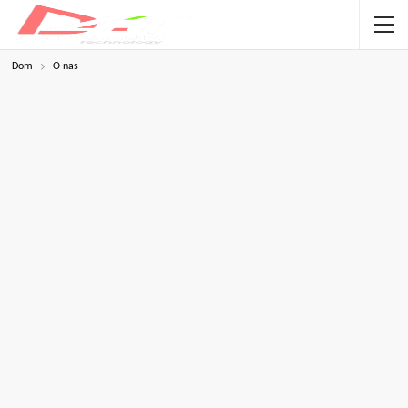
Dom
O nas