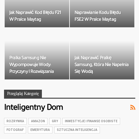
Jak Naprawić Kod Błędu F21
Naprawianie Kodu Błędu
W Pralce Maytag
F5E2 W Pralce Maytag
Pralka Samsung Nie
Jak Naprawić Pralkę
Wypompowuje Wody:
Samsung, Która Nie Napełnia
Przyczyny I Rozwiązania
Się Wodą
Przeglądaj Kategorię
Inteligentny Dom
ROZRYWKA
AMAZON
GRY
INWESTYCJE I FINANSE OSOBISTE
FOTOGRAF
EMERYTURA
SZTUCZNA INTELIGENCJA