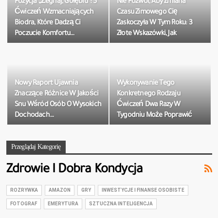
Pozycja „Żegnaj, Gołębiu”: 5
Nie Pozwól, Aby Zmiana
Ćwiczeń Wzmacniających
Czasu Zimowego Cię
Biodra, Które Dadzą Ci
Zaskoczyła W Tym Roku: 3
Poczucie Komfortu…
Złote Wskazówki, Jak
Chronić…
Nowy Raport Ujawnia
Wykonywanie Tego
Znaczące Różnice W Jakości
Konkretnego Rodzaju
Snu Wśród Osób O Wysokich
Ćwiczeń Dwa Razy W
Dochodach…
Tygodniu Może Poprawić
Jakość Snu,…
Przeglądaj Kategorię
Zdrowie I Dobra Kondycja
ROZRYWKA
AMAZON
GRY
INWESTYCJE I FINANSE OSOBISTE
FOTOGRAF
EMERYTURA
SZTUCZNA INTELIGENCJA