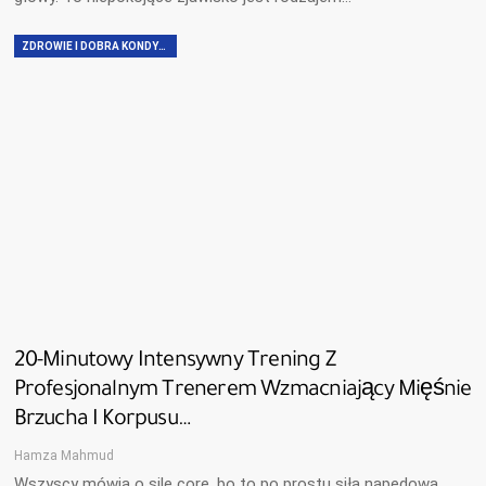
ZDROWIE I DOBRA KONDYCJA
20-Minutowy Intensywny Trening Z
Profesjonalnym Trenerem Wzmacniający Mięśnie
Brzucha I Korpusu…
Hamza Mahmud
Wszyscy mówią o sile core, bo to po prostu siła napędowa