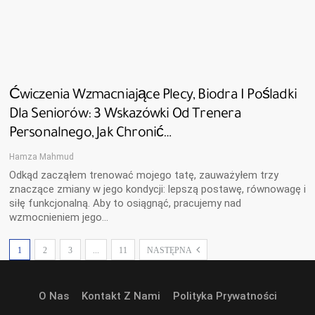
Ćwiczenia Wzmacniające Plecy, Biodra I Pośladki
Dla Seniorów: 3 Wskazówki Od Trenera
Personalnego, Jak Chronić…
Hamza Mahmud
Odkąd zacząłem trenować mojego tatę, zauważyłem trzy
znaczące zmiany w jego kondycji: lepszą postawę, równowagę i
siłę funkcjonalną. Aby to osiągnąć, pracujemy nad
wzmocnieniem jego…
1
2
3
...
11
NASTĘPNA
O Nas
Kontakt Z Nami
Polityka Prywatności