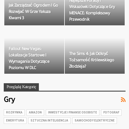
Najlepsze Porady I
Jak Zarządzać Ogrodem I Go
Wskazówki Dotyczące Gry
Rozwijać W Grze Yakuza
MENACE: Kompleksowy
Kiwami 3
Przewodnik
Fallout New Vegas:
The Sims 4: Jak Odkryć
Lokalizacje Startowe I
Tożsamość Królewskiego
Wymagania Dotyczące
Złodzieja?
Poziomu W DLC
Przeglądaj Kategorię
Gry
ROZRYWKA
AMAZON
INWESTYCJE I FINANSE OSOBISTE
FOTOGRAF
EMERYTURA
SZTUCZNA INTELIGENCJA
SAMOCHODY ELEKTRYCZNE