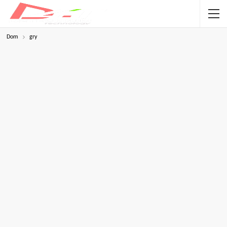
Dom
gry