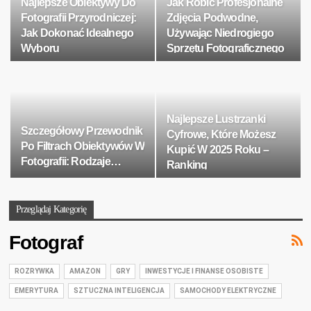
Najlepsze Obiektywy Do
Jak Robić Profesjonalne
Fotografii Przyrodniczej:
Zdjęcia Podwodne,
Jak Dokonać Idealnego
Używając Niedrogiego
Wyboru
Sprzętu Fotograficznego
Najlepsze Lustrzanki
Szczegółowy Przewodnik
Cyfrowe, Które Możesz
Po Filtrach Obiektywów W
Kupić W 2025 Roku –
Fotografii: Rodzaje…
Ranking
Przeglądaj Kategorię
Fotograf
ROZRYWKA
AMAZON
GRY
INWESTYCJE I FINANSE OSOBISTE
EMERYTURA
SZTUCZNA INTELIGENCJA
SAMOCHODY ELEKTRYCZNE