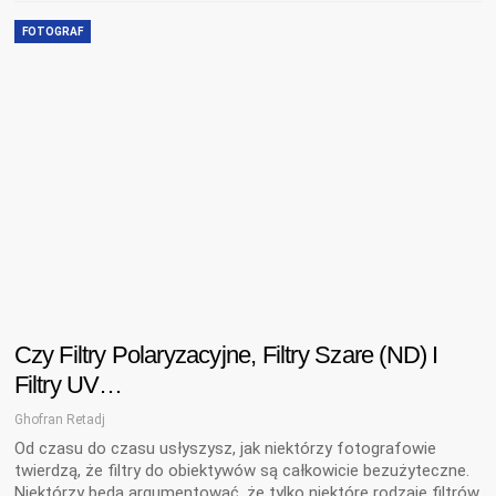
FOTOGRAF
Czy Filtry Polaryzacyjne, Filtry Szare (ND) I
Filtry UV…
Ghofran Retadj
Od czasu do czasu usłyszysz, jak niektórzy fotografowie
twierdzą, że filtry do obiektywów są całkowicie bezużyteczne.
Niektórzy będą argumentować, że tylko niektóre rodzaje filtrów,