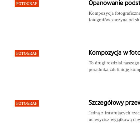
Opanowanie podsta
FOTOGRAF
Kompozycja fotograficzna 
fotografów zaczyna od słu
Kompozycja w fotog
FOTOGRAF
To drugi rozdział naszeg
poradnika zdefiniuję komp
Szczegółowy przewo
FOTOGRAF
Jedną z frustrujących rze
uchwycisz wyjątkową chwi