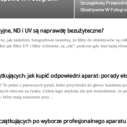
Szczegółowy Przewodnik
Obiektywów W Fotografi
acyjne, ND i UV są naprawdę bezużyteczne?
sz, jak niektórzy fotografowie twierdzą, że filtry do obiektywów są c
takie jak filtry UV i filtry ochronne, są „złe”, podczas gdy inni będą r
ątkujących: jak kupić odpowiedni aparat: porady e
iej? To jedno z pierwszych pytań, które przychodzi do głowy każdemu 
ch obecnie na rynku. Celem tego artykułu nie jest stwierdzenie, że jed
w, które mają znaczenie przy…
czątkujących po wyborze profesjonalnego aparatu