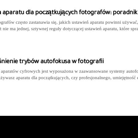
 aparatu dla początkujących fotografów: poradnik 
grafów często zastanawia się, jakich ustawień aparatu powinni używać,
ż nie ma jednej, sztywnej reguły dotyczącej ustawień aparatu, które 
nienie trybów autofokusa w fotografii
paratów cyfrowych jest wyposażona w zaawansowane systemy autofokus
używasz aparatu dla początkujących, czy profesjonalnego, umiejętność