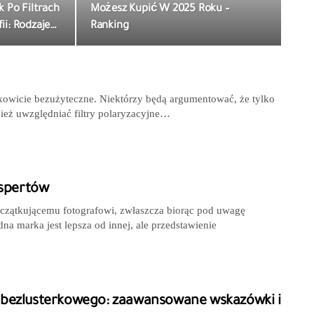
 Po Filtrach
Możesz Kupić W 2025 Roku –
i: Rodzaje…
Ranking
ałkowicie bezużyteczne. Niektórzy będą argumentować, że tylko
ównież uwzględniać filtry polaryzacyjne…
kspertów
początkującemu fotografowi, zwłaszcza biorąc pod uwagę
na marka jest lepsza od innej, ale przedstawienie
 bezlusterkowego: zaawansowane wskazówki i