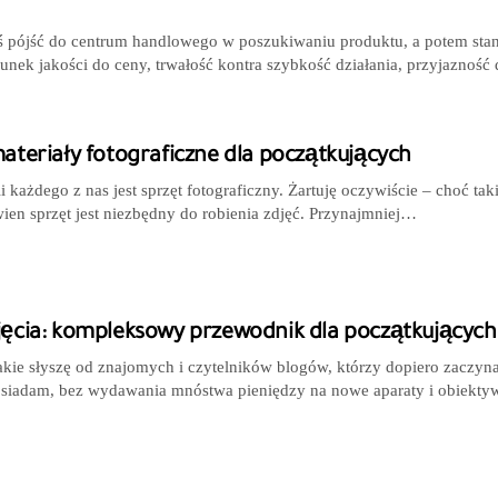
yś pójść do centrum handlowego w poszukiwaniu produktu, a potem sta
sunek jakości do ceny, trwałość kontra szybkość działania, przyjazność 
materiały fotograficzne dla początkujących
ii każdego z nas jest sprzęt fotograficzny. Żartuję oczywiście – choć ta
ien sprzęt jest niezbędny do robienia zdjęć. Przynajmniej…
jęcia: kompleksowy przewodnik dla początkujących 
kie słyszę od znajomych i czytelników blogów, którzy dopiero zaczynaj
posiadam, bez wydawania mnóstwa pieniędzy na nowe aparaty i obiektyw