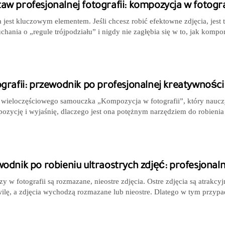
w profesjonalnej fotografii: kompozycja w fotogra
jest kluczowym elementem. Jeśli chcesz robić efektowne zdjęcia, jest t
chania o „regule trójpodziału” i nigdy nie zagłębia się w to, jak kom
rafii: przewodnik po profesjonalnej kreatywności
o wieloczęściowego samouczka „Kompozycja w fotografii”, który nauczy
ozycję i wyjaśnię, dlaczego jest ona potężnym narzędziem do robienia
dnik po robieniu ultraostrych zdjęć: profesjonalne
czy w fotografii są rozmazane, nieostre zdjęcia. Ostre zdjęcia są atrak
lę, a zdjęcia wychodzą rozmazane lub nieostre. Dlatego w tym przy