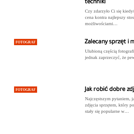
techniki
Czy zdarzyło Ci się kied
cena kontra najlepszy sto
możliwościami…
Zalecany sprzęt i 
FOTOGRAF
Ulubioną częścią fotograf
jednak zaprzeczyć, że pew
Jak robić dobre zd
FOTOGRAF
Najczęstszym pytaniem, ja
zdjęcia sprzętem, który 
stały się popularne w…