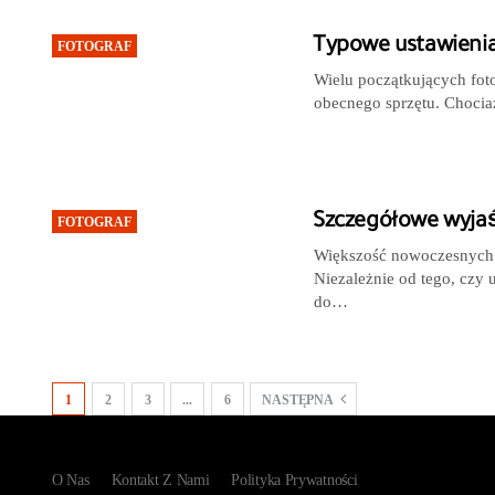
Typowe ustawienia
FOTOGRAF
Wielu początkujących foto
obecnego sprzętu. Chocia
Szczegółowe wyjaś
FOTOGRAF
Większość nowoczesnych a
Niezależnie od tego, czy 
do…
1
2
3
...
6
NASTĘPNA
O Nas
Kontakt Z Nami
Polityka Prywatności