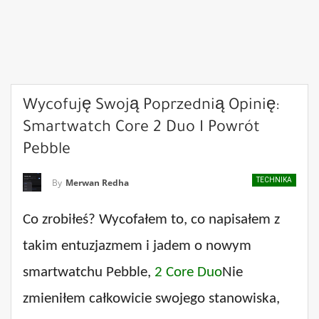
Wycofuję Swoją Poprzednią Opinię:
Smartwatch Core 2 Duo I Powrót
Pebble
TECHNIKA
By
Merwan Redha
Co zrobiłeś? Wycofałem to, co napisałem z
takim entuzjazmem i jadem o nowym
smartwatchu Pebble,
2 Core Duo
Nie
zmieniłem całkowicie swojego stanowiska,