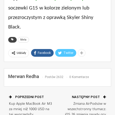
soczewki G15 w kolorze zielonym lub
przezroczystym z oprawką Skyler Shiny
Black.
Meta
Facebook
Twitter
Udziały
Merwan Redha
Postów 2632
0 Komentarze
POPRZEDNI POST
NASTĘPNY POST
Kup Apple MacBook Air M3
Zmiana AirPodsów w
za mniej niż 1000 USD na
wszechstronny tłumacz:
tej wyprzedaży.
iOS 26 zmienia zasady gry