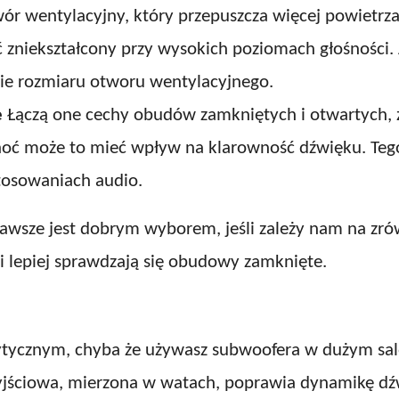
ór wentylacyjny, który przepuszcza więcej powietrza
ć zniekształcony przy wysokich poziomach głośności
ie rozmiaru otworu wentylacyjnego.
e
Łączą one cechy obudów zamkniętych i otwartych, 
hoć może to mieć wpływ na klarowność dźwięku. Teg
tosowaniach audio.
wsze jest dobrym wyborem, jeśli zależy nam na zr
 lepiej sprawdzają się obudowy zamknięte.
rytycznym, chyba że używasz subwoofera w dużym sa
ciowa, mierzona w watach, poprawia dynamikę dźwię