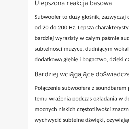
Ulepszona reakcja basowa
Subwoofer to duży głośnik, zazwyczaj o
od 20 do 200 Hz. Lepsza charakterysty
bardziej wyrazisty w całym paśmie aud
subtelności muzyce, dudniącym woka
dodatkową głębię i bogactwo, dzięki cz
Bardziej wciągające doświadcz
Połączenie subwoofera z soundbarem p
temu wrażenia podczas oglądania w dom
mocnych niskich częstotliwości znaczn
wychwycić subtelne dźwięki, ożywiając