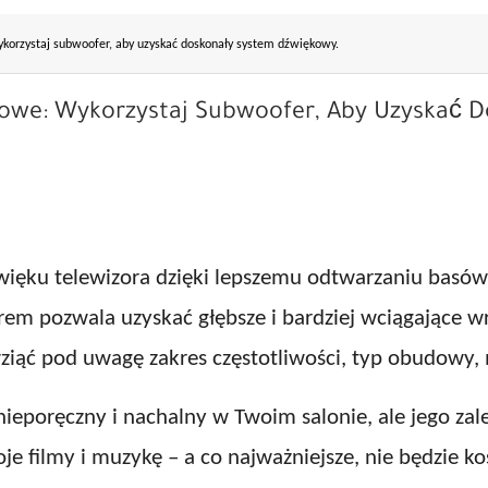
orzystaj subwoofer, aby uzyskać doskonały system dźwiękowy.
we: Wykorzystaj Subwoofer, Aby Uzyskać 
więku telewizora dzięki lepszemu odtwarzaniu basów
em pozwala uzyskać głębsze i bardziej wciągające w
wziąć pod uwagę zakres częstotliwości, typ obudowy
eporęczny i nachalny w Twoim salonie, ale jego za
 filmy i muzykę – a co najważniejsze, nie będzie ko