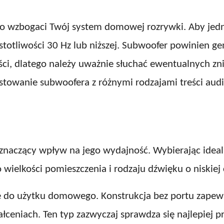
 wzbogaci Twój system domowej rozrywki. Aby jedn
częstotliwości 30 Hz lub niższej. Subwoofer powinien
ści, dlatego należy uważnie słuchać ewentualnych zni
estowanie subwoofera z różnymi rodzajami treści au
naczący wpływ na jego wydajność. Wybierając ideal
 wielkości pomieszczenia i rodzaju dźwięku o niskiej 
 do użytku domowego. Konstrukcja bez portu zapewn
ceniach. Ten typ zazwyczaj sprawdza się najlepiej p