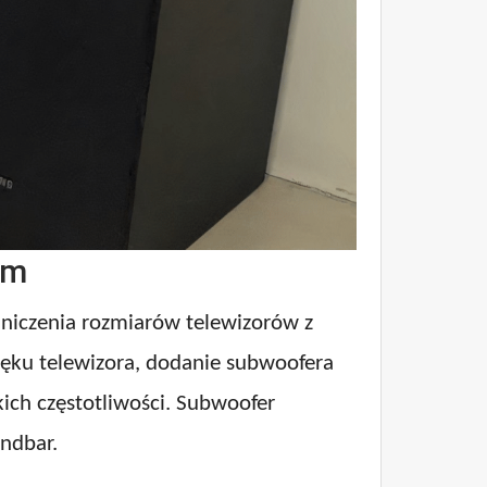
em
niczenia rozmiarów telewizorów z
ięku telewizora, dodanie subwoofera
kich częstotliwości. Subwoofer
undbar.