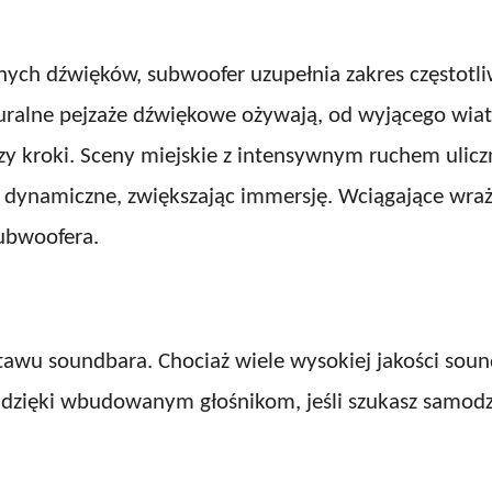
żnych dźwięków, subwoofer uzupełnia zakres częstotl
uralne pejzaże dźwiękowe ożywają, od wyjącego wiatr
ci czy kroki. Sceny miejskie z intensywnym ruchem ul
e i dynamiczne, zwiększając immersję. Wciągające wr
ubwoofera.
awu soundbara. Chociaż wiele wysokiej jakości soun
 dzięki wbudowanym głośnikom, jeśli szukasz samodz