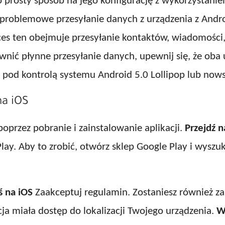
 prosty sposób na jego konfigurację z wykorzystani
zproblemowe przesyłanie danych z urządzenia z And
es ten obejmuje przesyłanie kontaktów, wiadomości, 
wnić płynne przesyłanie danych, upewnij się, że oba u
a pod kontrolą systemu Android 5.0 Lollipop lub now
na iOS
oprzez pobranie i zainstalowanie aplikacji.
Przejdź n
lay. Aby to zrobić, otwórz sklep Google Play i wyszuk
ś na iOS
Zaakceptuj regulamin. Zostaniesz również za
acja miała dostęp do lokalizacji Twojego urządzenia.
W