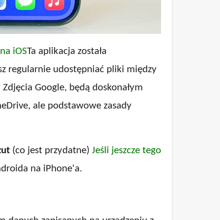
 na iOS
Ta aplikacja została
sz regularnie udostępniać pliki między
y Zdjęcia Google, będą doskonałym
OneDrive, ale podstawowe zasady
zut
(co jest przydatne)
Jeśli jeszcze tego
ndroida na iPhone'a.
a