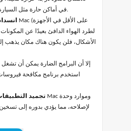
يمكن أن يضر بجهاز الكمبيوتر. تجنب ترك جهاز MacBook في أماكن حارة مثل السيارة تحت أشعة الشمس المباشرة.
انسداد
الأشكال، فلن يكون هناك مكان يذهب إليه
تجميد التطبيقات