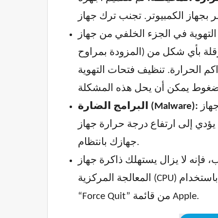
في الجزء الخلفي من جهاز Mac (على الأقل في الأجهزة
المزودة بمراوح) لطرد الهواء الدافئ بعيدًا عن المكونات الداخلية. إذا كانت هذه الفتحات مسدودة بالغبار أو معرقلة بأي شكل من
كم الحرارة. تنظيف فتحات التهوية
على الرغم من صعوبة اكتشافها على جهاز Mac، إلا أن البرامج الضارة يمكن أن تشغل الكثير من
البرامج الضارة (Malware):
حرارة جهاز Mac. استخدم برنامج مكافحة فيروسات موثوق به لفحص
جهازك بانتظام.
ا يزال يستهلك ذاكرة جهاز Mac وموارد وحدة
المعالجة المركزية (CPU) لإصلاحه، مما يؤدي بدوره إلى تسخين المعالج. حاول إغلاق التطبيقات غير المستجيبة بالقوة باستخدام
“Force Quit” من قائمة Apple.