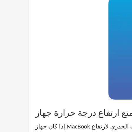
إذا كان جهاز MacBook الخاص بك يسخن بشكل ملحوظ، فإن الإجراء الذي ستتخذه يعتمد بشكل كبير على السبب الجذري لارتفاع