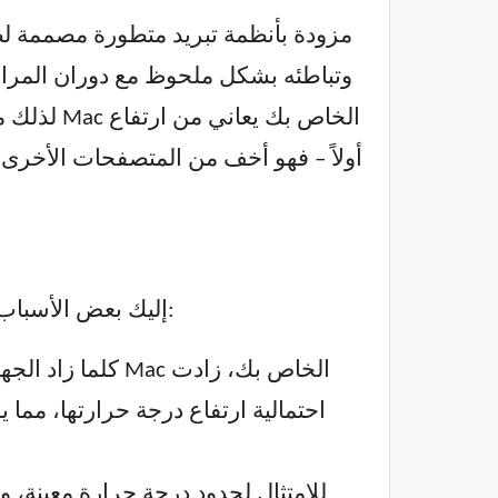
هناك عدة أسباب محتملة لارتفاع درجة حرارة جهاز MacBook. إليك بعض الأسباب الأكثر شيوعًا مع شرح تفصيلي:
احتمالية ارتفاع درجة حرارتها، مما