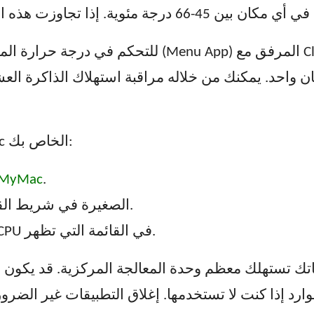
للتحكم في درجة حرارة المعالج الخاص بك، استخدم تط
إليك كيفية التحقق بسرعة من جهاز Mac الخاص بك:
.
ابدأ تجربتك المجانية
انقر على أيقونة iMac الصغيرة في شريط القائمة العلوي.
بعد ذلك، تحقق من علامة التبويب CPU في القائمة التي تظهر.
اتك تستهلك معظم وحدة المعالجة المركزية. قد يكون 
موارد إذا كنت لا تستخدمها. إغلاق التطبيقات غير ال