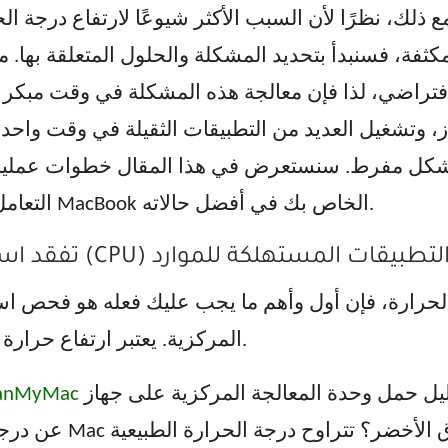
لك، نظرًا لأن السبب الأكثر شيوعًا لارتفاع درجة الحرارة هو إجها
كثفة، فسنبدأ بتحديد المشكلة والحلول المتعلقة بها. من الضروري فهم أن
لافتراضي، لذا فإن معالجة هذه المشكلة في وقت مبكر أ
بشكل مفرط. سنستعرض في هذا المقال خطوات عملية 
التعامل معها بفعالية لضمان الحفاظ على جهاز MacBook الخاص بك في أفضل حالاته.
 وحدة المعالجة المركزية (CPU) وأغلق التطبيقات المستهلكة للموارد
المركزية. يعتبر ارتفاع حرارة المعالج من أبرز أسباب بطء أداء الجهاز.
تقوم بتحليل حمل وحدة المعالجة المركزية على جهاز Mac. في حالتنا، نحن نبحث
eanMyMac
عن درجة حرارة وحدة 