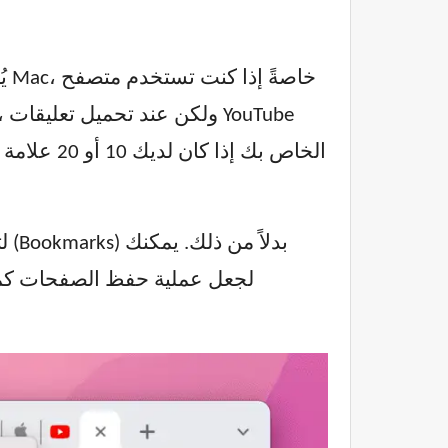
يُ
لت