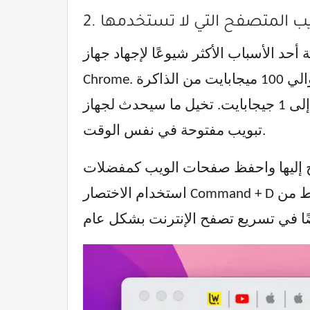
بويب المتصفح التي لا تستخدمها
 شيوعًا لإجهاد جهاز Mac، خاصةً إذا كنت تستخدم متصفح
Chrome. في المتوسط، تستهلك كل علامة تبويب حوالي 100 ميجابايت من الذاكرة (Memory)، ولكن عند تحميل تعليقات YouTube
على سبيل المثال، يمكن أن يرتفع هذا الاستهلاك إلى 1 جيجابايت. تخيل ما سيحدث لجهاز Mac الخاص بك إذا كان لديك 10 أو 20 علامة
تبويب مفتوحة في نفس الوقت.
ات الويب كمفضلات (Bookmarks) بدلاً من ذلك. يمكنك
استخدام الاختصار Command + D لجعل عملية حفظ الصفحات كمفضلات أسرع وأكثر كفاءة. هذه الممارسة لا تقلل فقط من