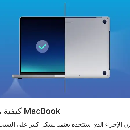
كيفية منع ارتفاع درجة حرارة جهاز MacBook