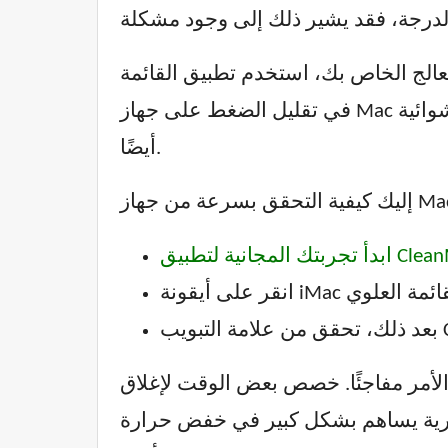
بيق القائمة (Menu App) المرفق مع CleanMyMac. إنها أداة رائعة للمساعدة
في تقليل الضغط على جهاز Mac الخاص بك ومراقبة حالته في مكان واحد. يمكنك من خلاله مراقبة استهلاك الذاكرة العشوائية (RAM)
أيضًا.
 لتطبيق CleanMyMac
الأمر مفاجئًا. خصص بعض الوقت لإغلاق
ضرورية يساهم بشكل كبير في خفض حرارة