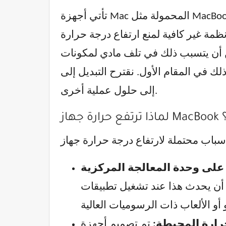
تأتي أجهزة Mac المحمولة مثل MacBook Air و MacBook Pro مزودة بأنظمة تبريد متطورة مصممة لضمان عدم ارتفاع درجة حرارتها.
تفاع درجة حرارة Mac وتباطئه بشكل ملحوظ مع دوران المراوح بأقصى سرعة.
ذلك في تلف مادي لمكونات Mac، لذلك من المهم معرفة ما يجب فعله إذا كان جهاز Mac الخاص بك يعاني من ارتفاع
لتبديل إلى Safari أولاً – فهو أخف من المتصفحات الأخرى وأكثر تحسينًا. الآن،
إلى حلول عملية أخرى.
ي؟
كن أن يحدث هذا عند تشغيل تطبيقات
رارة المحيطة:
تم تصميم أجهزة Mac للامتثال لحدود درجة حرارة معينة، ولكن التعرض للحرارة الشديدة