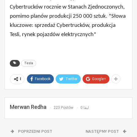
Cybertrucków rocznie w Stanach Zjednoczonych,
pomimo planów produkcji 250 000 sztuk. *Słowa
kluczowe: sprzedaż Cybertrucków, produkcja
Tesli, rynek pojazdów elektrycznych*
Tesla
Facebook
Twitter
Google+
ا
Merwan Redha
223 Postów
0 ليقا
POPRZEDNI POST
NASTĘPNY POST