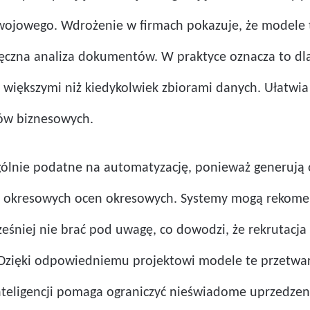
wojowego. Wdrożenie w firmach pokazuje, że modele te 
 ręczna analiza dokumentów. W praktyce oznacza to dl
z większymi niż kiedykolwiek zbiorami danych. Ułatwi
ów biznesowych.
gólnie podatne na automatyzację, ponieważ generują 
i okresowych ocen okresowych. Systemy mogą rekomen
eśniej nie brać pod uwagę, co dowodzi, że rekrutacja 
Dzięki odpowiedniemu projektowi modele te przetwarza
j inteligencji pomaga ograniczyć nieświadome uprzedz