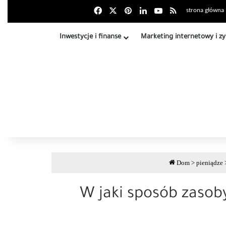
Facebook
X
Pinterest
LinkedIn
Youtube
Podsumowanie 
strona główna
Inwestycje i finanse
Marketing internetowy i zy
Dom
>
pieniądze
W jaki sposób zasoby