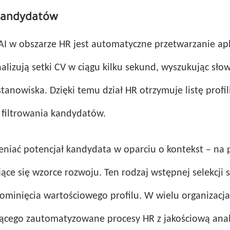
 kandydatów
I w obszarze HR jest automatyczne przetwarzanie apl
alizują setki CV w ciągu kilku sekund, wyszukując sł
nowiska. Dzięki temu dział HR otrzymuje listę profil
o filtrowania kandydatów.
niać potencjał kandydata w oparciu o kontekst – na 
jące się wzorce rozwoju. Ten rodzaj wstępnej selekcji
ominięcia wartościowego profilu. W wielu organizacja
zącego zautomatyzowane procesy HR z jakościową anal