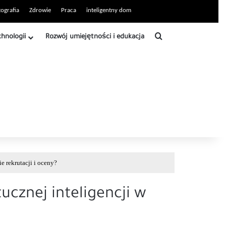
ografia
Zdrowie
Praca
inteligentny dom
Szukaj
chnologii
Rozwój umiejętności i edukacja
e rekrutacji i oceny?
ucznej inteligencji w