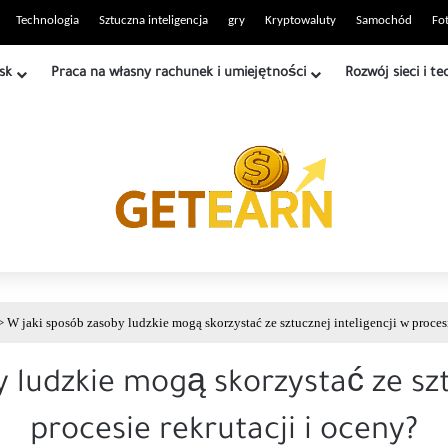
witryny RSS
Technologia
Sztuczna inteligencja
gry
Kryptowaluty
Samochód
Fot
sk
Praca na własny rachunek i umiejętności
Rozwój sieci i te
>
W jaki sposób zasoby ludzkie mogą skorzystać ze sztucznej inteligencji w procesi
 ludzkie mogą skorzystać ze szt
procesie rekrutacji i oceny?