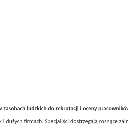
) w zasobach ludzkich do rekrutacji i oceny pracownik
k i dużych firmach. Specjaliści dostrzegają rosnące 