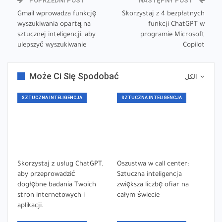
POPRZEDNI POST
NASTĘPNY POST
Gmail wprowadza funkcję
Skorzystaj z 4 bezpłatnych
wyszukiwania opartą na
funkcji ChatGPT w
sztucznej inteligencji, aby
programie Microsoft
ulepszyć wyszukiwanie
Copilot
Może Ci Się Spodobać
الكل
SZTUCZNA INTELIGENCJA
SZTUCZNA INTELIGENCJA
Skorzystaj z usług ChatGPT,
Oszustwa w call center:
aby przeprowadzić
Sztuczna inteligencja
dogłębne badania Twoich
zwiększa liczbę ofiar na
stron internetowych i
całym świecie
aplikacji.