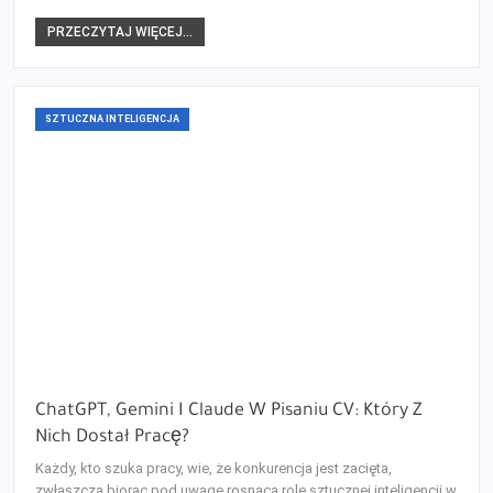
PRZECZYTAJ WIĘCEJ...
SZTUCZNA INTELIGENCJA
ChatGPT, Gemini I Claude W Pisaniu CV: Który Z
Nich Dostał Pracę?
Każdy, kto szuka pracy, wie, że konkurencja jest zacięta,
zwłaszcza biorąc pod uwagę rosnącą rolę sztucznej inteligencji w