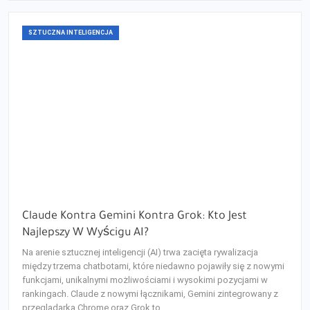
SZTUCZNA INTELIGENCJA
Claude Kontra Gemini Kontra Grok: Kto Jest
Najlepszy W Wyścigu AI?
Na arenie sztucznej inteligencji (AI) trwa zacięta rywalizacja
między trzema chatbotami, które niedawno pojawiły się z nowymi
funkcjami, unikalnymi możliwościami i wysokimi pozycjami w
rankingach. Claude z nowymi łącznikami, Gemini zintegrowany z
przeglądarką Chrome oraz Grok to…