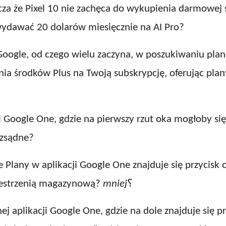
za że Pixel 10 nie zachęca do wykupienia darmowej su
sz wydawać 20 dolarów miesięcznie na AI Pro?
 Google, od czego wielu zaczyna, w poszukiwaniu pl
a środków Plus na Twoją subskrypcję, oferując plany
i Google One, gdzie na pierwszy rzut oka mogłoby si
ozsądne?
e Plany w aplikacji Google One znajduje się przycisk
zestrzenią magazynową?
mniej
؟
j aplikacji Google One, gdzie na dole znajduje się prz