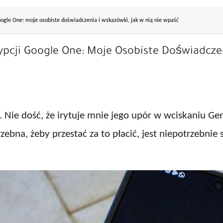
oogle One: moje osobiste doświadczenia i wskazówki, jak w nią nie wpaść
ypcji Google One: Moje Osobiste Doświadczen
. Nie dość, że irytuje mnie jego upór w wciskaniu Ge
trzebna, żeby przestać za to płacić, jest niepotrzebn