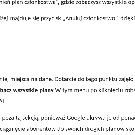
mień plan członkostwa”, gdzie zobaczysz wszystkie op
j znajduje się przycisk „Anuluj członkostwo”, dzięk
.
ej miejsca na dane. Dotarcie do tego punktu zajęło m
bacz wszystkie plany
W tym menu po kliknięciu zoba
AI.
ej poza tą sekcją, ponieważ Google ukrywa je od ponad 
zyciągnięcie abonentów do swoich drogich planów sk