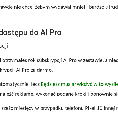
prawdę nie chce, żebym wydawał mniej i bardzo utru
dostępu do AI Pro
cji.
el 9 i otrzymałeś rok subskrypcji AI Pro w zestawie, a
krypcji AI Pro za darmo.
utomatycznie, lecz
Będziesz musiał włożyć w to wysił
 znaleźć reklamę, wykonać podane kroki i ponownie si
 sześć miesięcy w przypadku telefonu Pixel 10 innej n