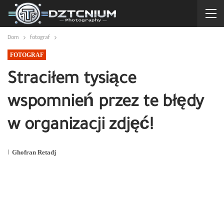
Dom
fotograf
FOTOGRAF
Straciłem tysiące
wspomnień przez te błędy
w organizacji zdjęć!
ا
Ghofran Retadj