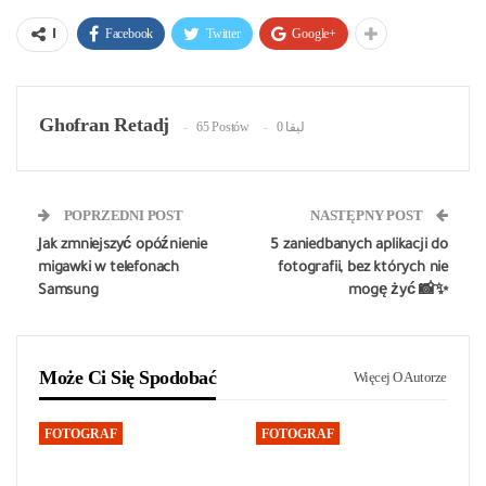
Facebook
Twitter
Google+
ا
Ghofran Retadj
65 Postów
0 ليقا
POPRZEDNI POST
NASTĘPNY POST
Jak zmniejszyć opóźnienie
5 zaniedbanych aplikacji do
migawki w telefonach
fotografii, bez których nie
Samsung
mogę żyć 📸✨
Może Ci Się Spodobać
Więcej O Autorze
FOTOGRAF
FOTOGRAF