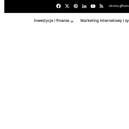
Facebook
X
Pinterest
LinkedIn
Youtube
Podsumowanie
strona główn
Inwestycje i finanse
Marketing internetowy i zy