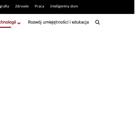
grafia
Zdrowie
Praca
inteligentny dom
Szukaj
chnologii
Rozwój umiejętności i edukacja