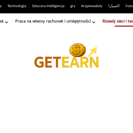
 witryny RSS
a
Technologia
Sztuczna inteligencja
gry
Kryptowaluty
السيارا
Foto
sk
Praca na własny rachunek i umiejętności
Rozwój sieci i te