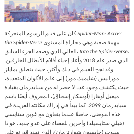
Spider-Man: Across
كان على فيلم الرسوم المتحركة
مهمة صعبة وهي مجاراة المستوى
the Spider-Verse
،
Into the Spider-Verse
العالي الذي وضعه الجزء السابق،
الذي صدر عام 2018 وأعاد إحياء أفلام الأبطال الخارقين.
وقد نجح الفيلم في ذلك وأكثر، حيث ينطلق بمايلز
موراليس (شايميك مور) إلى عالم الأكوان المتعددة،
حيث يكتشف وجود عدد لا حصر له من سبايدرمان بقيادة
ميغيل أوهارا (أوسكار إسحاق)، المعروف أيضًا باسم
سبايدرمان 2099. كما يبدأ في إدراك مكانته الفريدة في
هذه الفوضى، خاصةً عندما يتعاون مع غوين ستايسي
(هيلي ستاينفيلد) وآخرين للقضاء على عدو جديد، هو ذا
سبوت (جايسون شوارتزمان)، الذي تهدد قدرته على