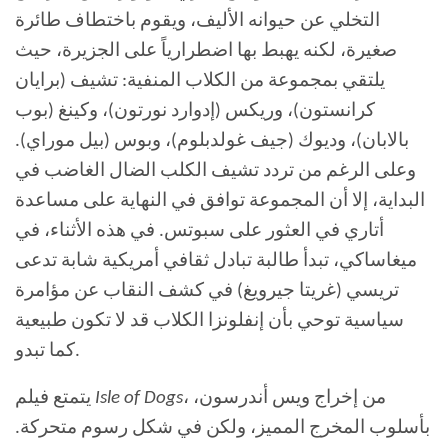
التخلي عن حيوانه الأليف، ويقوم باختطاف طائرة
صغيرة، لكنه يهبط بها اضطرارياً على الجزيرة، حيث
يلتقي بمجموعة من الكلاب المنفية: تشيف (برايان
كرانستون)، وريكس (إدوارد نورتون)، وكينغ (بوب
بالابان)، وديوك (جيف غولدبلوم)، وبوس (بيل موراي).
وعلى الرغم من تردد تشيف الكلب الضال الغاضب في
البداية، إلا أن المجموعة توافق في النهاية على مساعدة
أتاري في العثور على سبوتس. في هذه الأثناء، في
ميغاساكي، تبدأ طالبة تبادل ثقافي أمريكية شابة تدعى
تريسي (غريتا جيرويغ) في كشف النقاب عن مؤامرة
سياسية توحي بأن إنفلونزا الكلاب قد لا تكون طبيعية
كما تبدو.
، من إخراج ويس أندرسون،
Isle of Dogs
يتمتع فيلم
بأسلوب المخرج المميز، ولكن في شكل رسوم متحركة.