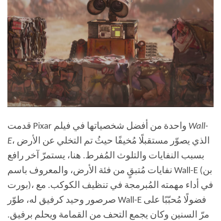
Wall-
قدمت Pixar واحدة من أفضل شخصياتها في فيلم
، الذي يصوّر مستقبلًا مُخيفًا حيثُ تم التخلي عن الأرض
E
بسبب النفايات والتلوث المُفرط. هنا، يستمرّ آخر رافع
نفايات مُتبقٍ من فئة الأرض، والمعروف باسم Wall-E (بن
بورت)، في أداء مهمته المُبرمجة في تنظيف الكوكب. مع
صرصور وحيد كرفيق له، طوّر Wall-E فضولًا مُحبّبًا على
مرّ السنين وكان يجمع التحف من القمامة ويحلم برفيق.