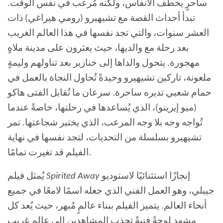
ساحرٍ يخطف الأنفاس، ولكنه مُرعب في نفس الوقت.
تبدأ أحداث القصة مع تشيهيرو (رومي هيراغي) ذات
العشر سنوات، والتي تجد نفسها في هذا العالم الغريب
بعد رحلة مع والديها، حيث يعثرون على مدينة ملاهٍ
مهجورة. يتحول والداها إلى خنازير بعد تناولهم وليمةٍ
ملعونة، تاركين تشيهيرو وحيدةً تُحاول النجاة بالعمل في
حمام شعبي تديره ساحرة. سرعان ما تُقابل الفتى هاكو
(ميو إيرينو)، الذي يُساعدها في رحلتها، خاصةً عندما
تُواجه وجه بلا وجه المرعب، الذي يختبر شجاعتها. تمر
تشيهيرو بسلسلة من التحديات، لتجد نفسها في نهاية
الفيلم قد تغيرت تمامًا.
إنجازًا استثنائيًا لاستوديو
Spirited Away
يُمثل فيلم
جيبلي، وهو العمل الفني الذي جعله اسمًا لامعًا في جميع
أنحاء العالم. يتميز الفيلم ببناء عالمٍ مُبهر، حيث يُعد كل
مشهد لوحةً فنيةً تجذب المشاهدين إلى عالمٍ غريبٍ