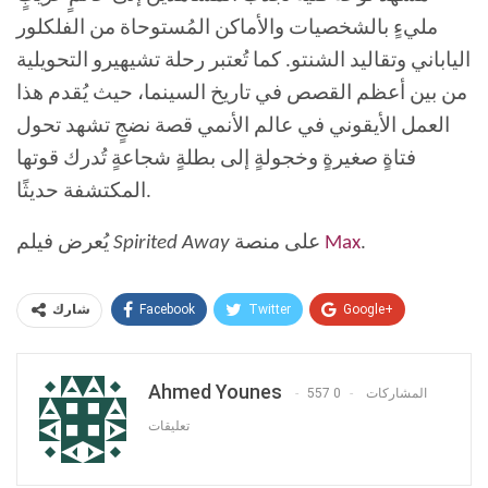
مليءٍ بالشخصيات والأماكن المُستوحاة من الفلكلور
الياباني وتقاليد الشنتو. كما تُعتبر رحلة تشيهيرو التحويلية
من بين أعظم القصص في تاريخ السينما، حيث يُقدم هذا
العمل الأيقوني في عالم الأنمي قصة نضجٍ تشهد تحول
فتاةٍ صغيرةٍ وخجولةٍ إلى بطلةٍ شجاعةٍ تُدرك قوتها
المكتشفة حديثًا.
.
Max
على منصة
Spirited Away
يُعرض فيلم
Facebook
Twitter
Google+
شارك
ReddIt
WhatsApp
Pinterest
Ahmed Younes
البريد الإلكتروني
557 المشاركات
0
تعليقات