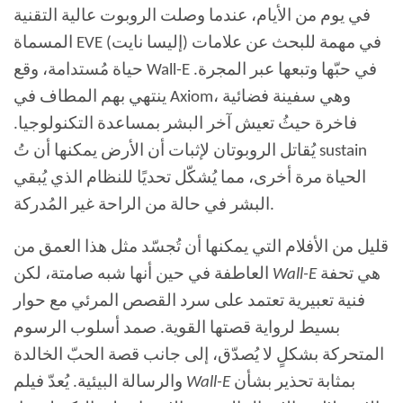
في يوم من الأيام، عندما وصلت الروبوت عالية التقنية
المسماة EVE (إليسا نايت) في مهمة للبحث عن علامات
حياة مُستدامة، وقع Wall-E في حبّها وتبعها عبر المجرة.
ينتهي بهم المطاف في Axiom، وهي سفينة فضائية
فاخرة حيثُ تعيش آخر البشر بمساعدة التكنولوجيا.
يُقاتل الروبوتان لإثبات أن الأرض يمكنها أن تُ sustain
الحياة مرة أخرى، مما يُشكّل تحديًا للنظام الذي يُبقي
البشر في حالة من الراحة غير المُدركة.
قليل من الأفلام التي يمكنها أن تُجسّد مثل هذا العمق من
هي تحفة
Wall-E
العاطفة في حين أنها شبه صامتة، لكن
فنية تعبيرية تعتمد على سرد القصص المرئي مع حوار
بسيط لرواية قصتها القوية. صمد أسلوب الرسوم
المتحركة بشكلٍ لا يُصدّق، إلى جانب قصة الحبّ الخالدة
بمثابة تحذير بشأن
Wall-E
والرسالة البيئية. يُعدّ فيلم