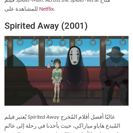
متاح
Spider-Man: Across the Spider-Verse
فيلم
.
Netflix
للمشاهدة على
Spirited Away (2001)
غالبًا أفضل أفلام المُخرج
Spirited Away
يُعتبر فيلم
المُبدع هاياو ميازاكي، حيث يأخذنا في رحلة إلى عالمٍ