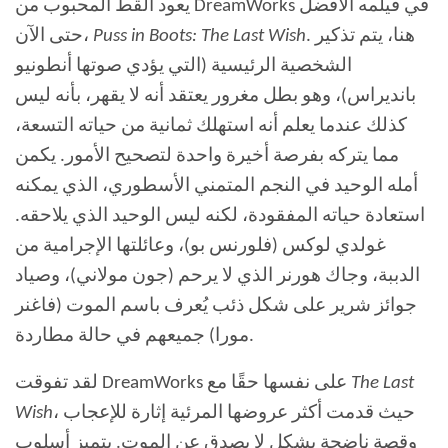
يعود القط المحبوب من DreamWorks في فيلمه الأفضل
. هنا، يتم تذكير
Puss in Boots: The Last Wish
حتى الآن،
الشخصية الرئيسية (التي يؤدي صوتها أنطونيو
بانديراس)، وهو بطل مغرور يعتقد أنه لا يقهر، بأنه ليس
كذلك عندما يعلم أنه استهلك ثمانية من حياته التسعة،
مما يتركه بفرصة أخيرة واحدة لتصحيح الأمور. يكمن
أمله الوحيد في النجم المتمني الأسطوري، الذي يمكنه
استعادة حياته المفقودة، لكنه ليس الوحيد الذي يلاحقه.
غولدي لوكس (فلورنس بو)، وعائلتها الإجرامية من
الدببة، وجاك هورنر الذي لا يرحم (جون مولاني)، وصياد
جوائز شرير على شكل ذئب يُعرف باسم الموت (فاغنر
مورا) جميعهم في حالة مطاردة.
The Last
لقد تفوقت DreamWorks على نفسها حقًا مع
، حيث قدمت أكثر عروضها المرئية إثارة للإعجاب
Wish
وقصة ناضجة بشكل لا يصدق عن الموت. يتميز أسلوب