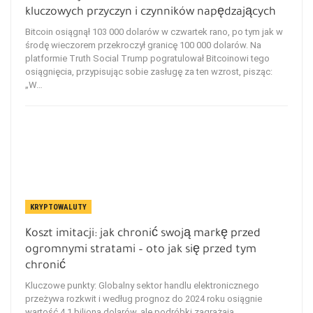
kluczowych przyczyn i czynników napędzających
Bitcoin osiągnął 103 000 dolarów w czwartek rano, po tym jak w
środę wieczorem przekroczył granicę 100 000 dolarów. Na
platformie Truth Social Trump pogratulował Bitcoinowi tego
osiągnięcia, przypisując sobie zasługę za ten wzrost, pisząc:
„W…
KRYPTOWALUTY
Koszt imitacji: jak chronić swoją markę przed
ogromnymi stratami – oto jak się przed tym
chronić
Kluczowe punkty: Globalny sektor handlu elektronicznego
przeżywa rozkwit i według prognoz do 2024 roku osiągnie
wartość 4.1 biliona dolarów, ale podróbki zagrażają