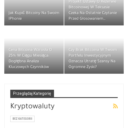
Projekt Ustawy O Rezerwie
Bitcoinowej W Teksasie
Jak Kupić Bitcoiny Na Swoim
Czeka Na Ostatnie Czytanie
IPhonie
Przed Głosowaniem…
Cena Bitcoina Wzrosła O
Czy Brak Bitcoina W Twoim
25% W Ciągu Miesiąca:
Portfelu Inwestycyjnym
Dogłębna Analiza
Oznacza Utratę Szansy Na
Kluczowych Czynników
Ogromne Zyski?
Przeglądaj Kategorię
Kryptowaluty
BEZ KATEGORII