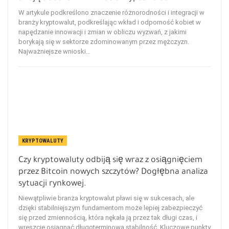
W artykule podkreślono znaczenie różnorodności i integracji w
branży kryptowalut, podkreślając wkład i odporność kobiet w
napędzanie innowacji i zmian w obliczu wyzwań, z jakimi
borykają się w sektorze zdominowanym przez mężczyzn.
Najważniejsze wnioski…
KRYPTOWALUTY
Czy kryptowaluty odbiją się wraz z osiągnięciem
przez Bitcoin nowych szczytów? Dogłębna analiza
sytuacji rynkowej.
Niewątpliwie branża kryptowalut pławi się w sukcesach, ale
dzięki stabilniejszym fundamentom może lepiej zabezpieczyć
się przed zmiennością, która nękała ją przez tak długi czas, i
wreszcie osiągnąć długoterminową stabilność. Kluczowe punkty